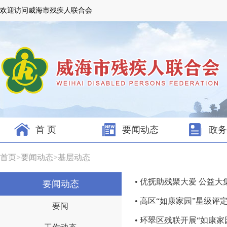
欢迎访问威海市残疾人联合会
首 页
要闻动态
政务
首页
>
要闻动态
>
基层动态
• 优抚助残聚大爱 公益大
要闻动态
• 高区“如康家园”星级
要闻
• 环翠区残联开展“如康