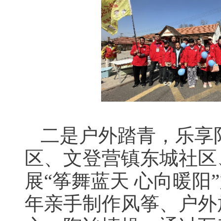
二是户外踏青，乐享
区、文登营镇东城社区
展“筝舞蓝天 心向暖
年亲手制作风筝、户外