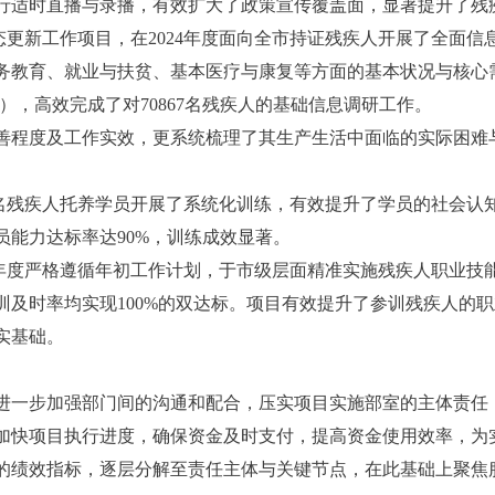
行适时直播与录播，有效扩大了政策宣传覆盖面，显著提升了残
态更新工作项目，在2024年度面向全市持证残疾人开展了全面
务教育、就业与扶贫、基本医疗与康复等方面的基本状况与核心
），高效完成了对70867名残疾人的基础信息调研工作。
善程度及工作实效，更系统梳理了其生产生活中面临的实际困难与
对10名残疾人托养学员开展了系统化训练，有效提升了学员的社会
能力达标率达90%，训练成效显著。
24年度严格遵循年初工作计划，于市级层面精准实施残疾人职业技
训及时率均实现100%的双达标。项目有效提升了参训残疾人的
实基础。
进一步加强部门间的沟通和配合，压实项目实施部室的主体责任
加快项目执行进度，确保资金及时支付，提高资金使用效率，为
的绩效指标，逐层分解至责任主体与关键节点，在此基础上聚焦