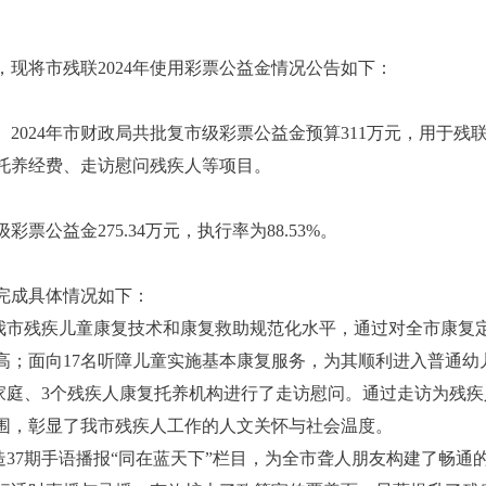
现将市残联2024年使用彩票公益金情况公告如下：
2024年市财政局共批复市级彩票公益金预算311万元，用于
托养经费、走访慰问残疾人等项目。
彩票公益金275.34万元，执行率为88.53%。
目完成具体情况如下：
我市残疾儿童康复技术和康复救助规范化水平，通过对全市康复定
高；面向17名听障儿童实施基本康复服务，为其顺利进入普通幼
人家庭、3个残疾人康复托养机构进行了走访慰问。通过走访为残
围，彰显了我市残疾人工作的人文关怀与社会温度。
造37期手语播报“同在蓝天下”栏目，为全市聋人朋友构建了畅