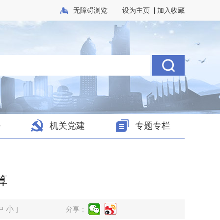
|
无障碍浏览
设为主页
加入收藏
务
机关党建
专题专栏
算
中
小
]
分享：