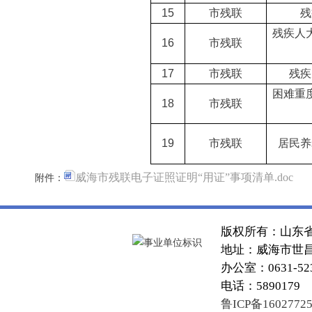
15
市残联
残
残疾人
16
市残联
17
市残联
残疾
困难重
18
市残联
19
市残联
居民养
威海市残联电子证照证明“用证”事项清单.doc
附件：
版权所有：山东
地址：威海市世昌大
办公室：0631-52
电话：5890179
鲁ICP备1602772